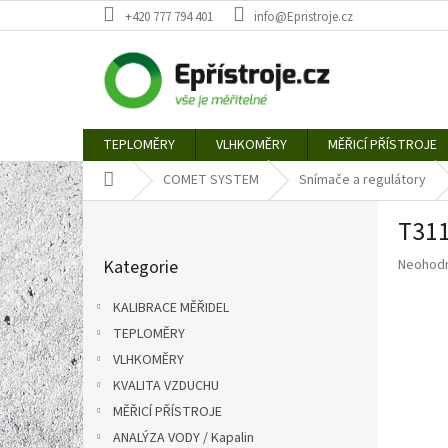
Přejít
+420 777 794 401
info@Epristroje.cz
na
obsah
TEPLOMĚRY
VLHKOMĚRY
MĚŘICÍ PŘÍSTROJE
Domů
COMET SYSTEM
Snímače a regulátory
P
T311
o
Přeskočit
s
Průměr
Kategorie
Neohod
kategorie
t
hodnoce
r
produkt
KALIBRACE MĚŘIDEL
a
je
TEPLOMĚRY
n
0,0
z
VLHKOMĚRY
n
5
í
KVALITA VZDUCHU
hvězdič
p
MĚŘICÍ PŘÍSTROJE
a
ANALÝZA VODY / Kapalin