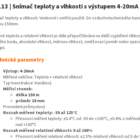
13 | Snímač teploty a vlhkosti s výstupem 4-20mA
č teploty a vlhkosti. Venkovní i vnitřní použití. Do vzduchotechnického kaná
ku 150mm.
á teplota a relativní vlhkost je dále přepočítávána na další vyjádření vlhkos
ého bodu, absolutní vlhkost, měrnou vlhkost, směšovací poměr nebo speci
pii.
hnické parametry
Výstup: 4-20mA
Měřená veličina: Teplota + relativní vlhkost
Typ konstrukce: Kanálový
Měřicí stonek:
délka 150 m
průměr 18 mm
Provedení průmyslový
Rozsah měřené teploty: -30 až 125°C
Přesnost měření teploty: ±0.4°C od -30 do +100°C, ±0.4% z měřen
nad +100°C
Rozsah měřené relativní vlhkosti: 0 až 100%
Přesnost měření relativní vlhkosti: ±2.5% relativní vlhkosti od 5 do