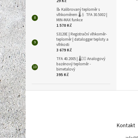
29 Kč
📝 Kalibrovaný teploměr s
vlhkoměrem 🌡️💧 TFA 30.5002 |
MIN-MAX funkce
1 570 Kč
S3120E | Registrační vlhkoměr-
teploměr | datalogger teploty a
vlhkosti
3 679 Kč
TFA 40.2005 | 🌡️🏊‍♀️ Analogový
bazénový teploměr -
bimetalový
395 Kč
Z
á
p
a
t
Kontakt
í