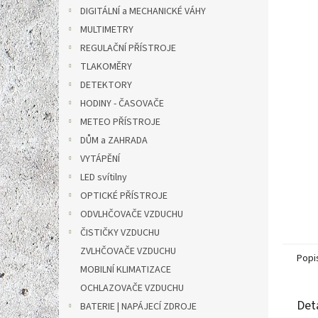
n
DIGITÁLNÍ a MECHANICKÉ VÁHY
e
MULTIMETRY
l
REGULAČNÍ PŘÍSTROJE
TLAKOMĚRY
DETEKTORY
HODINY - ČASOVAČE
METEO PŘÍSTROJE
DŮM a ZAHRADA
VYTÁPĚNÍ
LED svítilny
OPTICKÉ PŘÍSTROJE
ODVLHČOVAČE VZDUCHU
ČISTIČKY VZDUCHU
ZVLHČOVAČE VZDUCHU
Popi
MOBILNÍ KLIMATIZACE
OCHLAZOVAČE VZDUCHU
Det
BATERIE | NAPÁJECÍ ZDROJE