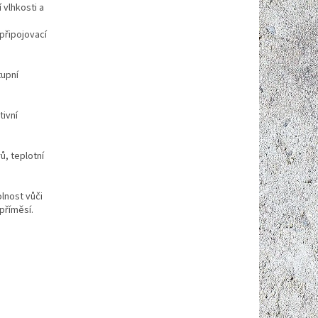
 vlhkosti a
připojovací
tupní
tivní
ů, teplotní
lnost vůči
příměsí.