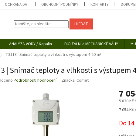
OCHRANA DAT
OBCHODNÍ PODMÍNKY
KONTAKTY
DOKUMEN
HLEDAT
ANALÝZA VODY / Kapalin
DIGITÁLNÍ a MECHANICKÉ VÁHY
MU
T3113 | Snímač teploty a vlhkosti s výstupem 4-20mA
3 | Snímač teploty a vlhkosti s výstupem
né
noceno
Podrobnosti hodnocení
Značka:
Comet
ní
7 0
u
5 830 Kč
Měrná
7 054 Kč /
cena:
ek.
Do 14