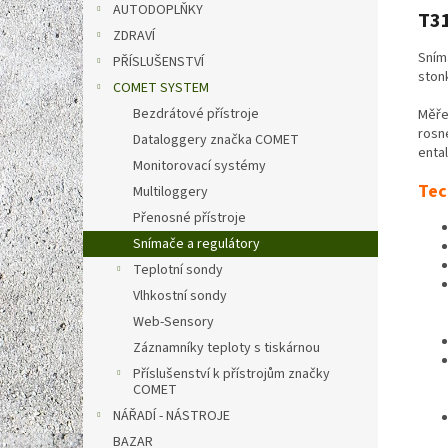
AUTODOPLŇKY
T31
ZDRAVÍ
Sníma
PŘÍSLUŠENSTVÍ
ston
COMET SYSTEM
Bezdrátové přístroje
Měřen
rosn
Dataloggery značka COMET
ental
Monitorovací systémy
Tec
Multiloggery
Přenosné přístroje
Snímače a regulátory
Teplotní sondy
Vlhkostní sondy
Web-Sensory
Záznamníky teploty s tiskárnou
Příslušenství k přístrojům značky
COMET
NÁŘADÍ - NÁSTROJE
BAZAR