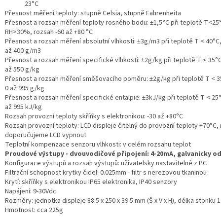
23°C
Přesnost měření teploty: stupně Celsia, stupně Fahrenheita
Přesnost a rozsah měření teploty rosného bodu: ±1,5°C při teplotě T<25
RH>30%, rozsah -60 až +80 °C
Přesnost a rozsah měření absolutní vlhkosti: ±3g/m3 při teplotě T < 40°C
až 400 g/m3
Přesnost a rozsah měření specifické vlhkosti: ±2g/kg při teplotě T < 35°C
až 550 g/kg
Přesnost a rozsah měření směšovacího poměru: ±2g/kg při teplotě T < 3
0 až 995 g/kg
Přesnost a rozsah měření specifické entalpie: ±3kJ/kg při teplotě T < 25
až 995 kJ/kg
Rozsah provozní teploty skříňky s elektronikou: -30 až +80°C
Rozsah provozní teploty: LCD displeje čitelný do provozní teploty +70°C,
doporučujeme LCD vypnout
Teplotní kompenzace senzoru vlhkosti: v celém rozsahu teplot
Proudové výstupy - dvouvodičové připojení: 4-20mA, galvanicky o
Konfigurace výstupů a rozsah výstupů: uživatelsky nastavitelné z PC
Filtrační schopnost krytky čidel: 0.025mm - filtr s nerezovou tkaninou
Krytí: skříňky s elektronikou IP65 elektronika, IP40 senzory
Napájení: 9-30Vdc
Rozměry: jednotka displeje 88.5 x 250 x 39.5 mm (Š x V x H), délka stonku
Hmotnost: cca 225g