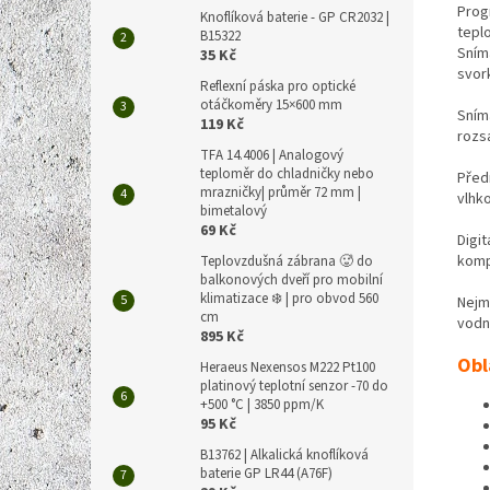
Prog
Knoflíková baterie - GP CR2032 |
teplo
B15322
Sním
35 Kč
svork
Reflexní páska pro optické
otáčkoměry 15×600 mm
Sním
119 Kč
rozs
TFA 14.4006 | Analogový
teploměr do chladničky nebo
Před
mrazničky| průměr 72 mm |
vlhko
bimetalový
69 Kč
Digi
komp
Teplovzdušná zábrana 🥵 do
balkonových dveří pro mobilní
klimatizace ❄️ | pro obvod 560
Nejm
cm
vodn
895 Kč
Obl
Heraeus Nexensos M222 Pt100
platinový teplotní senzor -70 do
+500 °C | 3850 ppm/K
95 Kč
B13762 | Alkalická knoflíková
baterie GP LR44 (A76F)