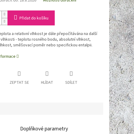
oručit do:
28.8.2026
Možnosti doručení
Přidat do košíku
plota a relativní vlhkost je dále přepočítávána na další
 vlhkosti - teplotu rosného bodu, absolutní vlhkost,
lhkost, směšovací poměr nebo specifickou entalpii.
informace
ZEPTAT SE
HLÍDAT
SDÍLET
Doplňkové parametry