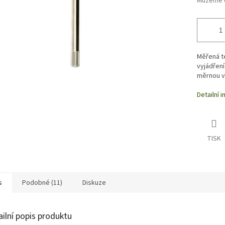
Můžeme d
Měřená te
vyjádření
měrnou v
Detailní 
TISK
s
Podobné (11)
Diskuze
ailní popis produktu