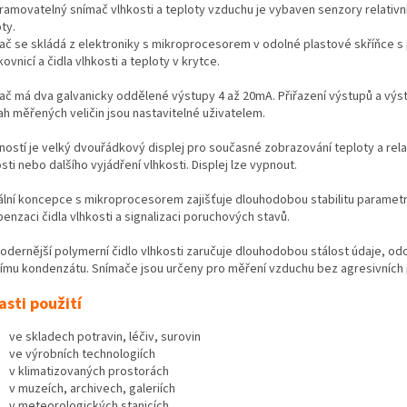
ramovatelný snímač vlhkosti a teploty vzduchu je vybaven senzory relativní
ty.
ač se skládá z elektroniky s mikroprocesorem v odolné plastové skříňce s 
ovnicí a čidla vlhkosti a teploty v krytce.
ač má dva galvanicky oddělené výstupy 4 až 20mA. Přiřazení výstupů a výs
ah měřených veličin jsou nastavitelné uživatelem.
ností je velký dvouřádkový displej pro současné zobrazování teploty a rela
sti nebo dalšího vyjádření vlhkosti. Displej lze vypnout.
tální koncepce s mikroprocesorem zajišťuje dlouhodobou stabilitu parametr
enzaci čidla vlhkosti a signalizaci poruchových stavů.
odernější polymerní čidlo vlhkosti zaručuje dlouhodobou stálost údaje, odo
ímu kondenzátu. Snímače jsou určeny pro měření vzduchu bez agresivních 
asti použití
ve skladech potravin, léčiv, surovin
ve výrobních technologiích
v klimatizovaných prostorách
v muzeích, archivech, galeriích
v meteorologických stanicích