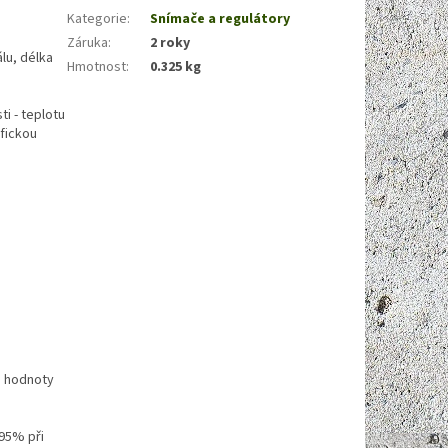
Kategorie
:
Snímače a regulátory
Záruka
:
2 roky
lu, délka
Hmotnost
:
0.325 kg
ti - teplotu
fickou
é hodnoty
 95% při