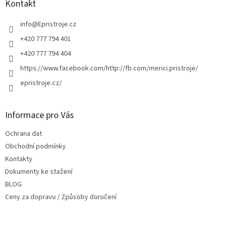
a
Kontakt
t
í
info
@
Epristroje.cz
+420 777 794 401
+420 777 794 404
https://www.facebook.com/http://fb.com/merici.pristroje/
epristroje.cz/
Informace pro Vás
Ochrana dat
Obchodní podmínky
Kontakty
Dokumenty ke stažení
BLOG
Ceny za dopravu / Způsoby doručení