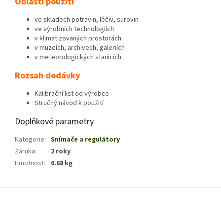
Oblasti použití
ve skladech potravin, léčiv, surovin
ve výrobních technologiích
v klimatizovaných prostorách
v muzeích, archivech, galeriích
v meteorologických stanicích
Rozsah dodávky
Kalibrační list od výrobce
Stručný návod k použití
Doplňkové parametry
Kategorie
:
Snímače a regulátory
Záruka
:
2 roky
Hmotnost
:
0.68 kg
Z
á
p