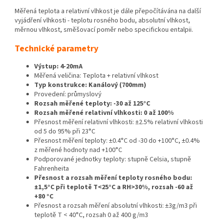
Měřená teplota a relativní vlhkost je dále přepočítávána na další
vyjádření vlhkosti - teplotu rosného bodu, absolutní vlhkost,
měrnou vlhkost, směšovací poměr nebo specifickou entalpii.
Technické parametry
Výstup: 4-20mA
Měřená veličina: Teplota + relativní vlhkost
Typ konstrukce: Kanálový (700mm)
Provedení: průmyslový
Rozsah měřené teploty: -30 až 125°C
Rozsah měřené relativní vlhkosti: 0 až 100%
Přesnost měření relativní vlhkosti: ±2.5% relativní vlhkosti
od 5 do 95% při 23°C
Přesnost měření teploty: ±0.4°C od -30 do +100°C, ±0.4%
z měřené hodnoty nad +100°C
Podporované jednotky teploty: stupně Celsia, stupně
Fahrenheita
Přesnost a rozsah měření teploty rosného bodu:
±1,5°C při teplotě T<25°C a RH>30%, rozsah -60 až
+80 °C
Přesnost a rozsah měření absolutní vlhkosti: ±3g/m3 při
teplotě T < 40°C, rozsah 0 až 400 g/m3