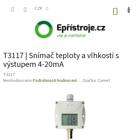
Přejít
na
CZK
NÁKUP
obsah
KOŠÍK
T3117 | Snímač teploty a vlhkosti s
výstupem 4-20mA
T3117
Průměrné
Neohodnoceno
Podrobnosti hodnocení
Značka:
Comet
hodnocení
produktu
je
0,0
z
5
hvězdiček.