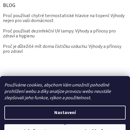
BLOG
Proč používat chytré termostatické hlavice na topení: Výhody
nejen pro vaši domácnost
Proč používat dezinfekční UV lampy: Výhody a přínosy pro
zdraví a hygienu
Proč je důležité mít doma čističku vzduchu: Výhody a přínosy
pro zdraví
Kalibrace.info
meteostanice.cz
Používáme cookies, abychom Vám umožnili pohodlné
prohlížení webu a díky analýze provozu webu neustále
zlepšovali jeho funkce, výkon a použitelnost.
Vytvořil Shoptet
Nastavení
Copyright 2026
Epřístroje.cz
. Všechna práva vyhrazena.
Upravit