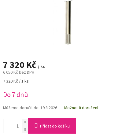
7 320 Kč
/ ks
6 050 Kč bez DPH
Měrná
7 320 Kč / 1 ks
cena:
Do 7 dnů
Můžeme doručit do:
19.8.2026
Možnosti doručení
Přidat do košíku