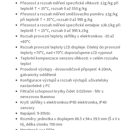
Přesnost a rozsah měření specifické vlhkosti: ±2g/kg při
teplotě T < 35°C, rozsah 0 až 550 g/kg
Přesnost a rozsah měření směšovacího poměru: ±2g/kg
při teplotě T < 35°C, rozsah 0 až 995 g/kg
Přesnost a rozsah měření specifické entalpie: ±3kJ/kg při
teplotě T < 25°C, rozsah 0 až 995 kJ/kg
Rozsah provozní teploty skříňky s elektronikou: -30 až
+80°C
Rozsah provozní teploty LCD displeje: čitelný do provozní
teploty +70°C, nad +70°C doporučujeme LCD vypnout
Teplotní kompenzace senzoru vlhkosti: v celém rozsahu
teplot
Proudové výstupy - dvouvodičové připojení: 4-20mA,
galvanicky oddělené
Konfigurace výstupů a rozsah výstupů: uživatelsky
nastavitelné z PC
Filtrační schopnost krytky čidel: 0.025mm - filtr s
nerezovou tkaninou
Krytí: skříňky s elektronikou IP65 elektronika, IP40
senzory
Napájení: 9-30Vdc
Rozměry: jednotka s displejem 88.5 x 94 x 39.5 mm (Š x V x
H), délka stonku 700 mm
Hmotnost: cca 580g