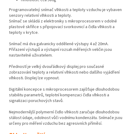
Programovatelný snímač vlhkosti a teploty vzduchu je vybaven
senzory relativní vlhkosti a teploty.
Snímač se skládá z elektroniky s mikroprocesorem v odolné
plastové skříňce s připojovací svorkovnicí a čidla vlhkosti a
teploty v krytce.
Snímač má dva galvanicky oddělené výstupy 4 až 20mA.
Přiřazení výstupů a výstupní rozsah měřených veličin jsou
nastavitelné uživatelem.
Předností je velký dvouřádkový displej pro současné
zobrazování teploty a relativní vlhkosti nebo dalšího vyjádření
vlhkosti. Displej lze vypnout.
Digitální koncepce s mikroprocesorem zajišťuje dlouhodobou
stabilitu parametrů, teplotní kompenzaci čidla vlhkosti a
signalizaci poruchových stavů.
Nejmodernější polymerní čidlo vlhkosti zaručuje dlouhodobou
stálost údaje, odolnost vůči vodnímu kondenzátu. Snímače jsou
určeny pro měření vzduchu bez agresivních příměsí.