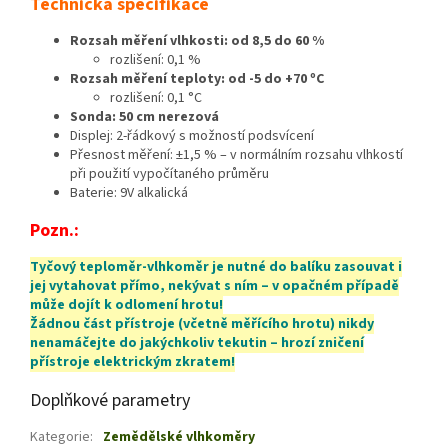
Technická specifikace
Rozsah měření vlhkosti: od 8,5 do 60 %
rozlišení: 0,1 %
Rozsah měření teploty: od -5 do +70 ºC
rozlišení: 0,1 °C
Sonda: 50 cm nerezová
Displej: 2-řádkový s možností podsvícení
Přesnost měření: ±1,5 % – v normálním rozsahu vlhkostí
při použití vypočítaného průměru
Baterie: 9V alkalická
Pozn.:
Tyčový teploměr-vlhkoměr je nutné do balíku zasouvat i
jej vytahovat přímo, nekývat s ním – v opačném případě
může dojít k odlomení hrotu!
Žádnou část přístroje (včetně měřícího hrotu) nikdy
nenamáčejte do jakýchkoliv tekutin – hrozí zničení
přístroje elektrickým zkratem!
Doplňkové parametry
Kategorie
:
Zemědělské vlhkoměry