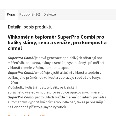
Popis
Podobné (16)
Diskuze
Detailní popis produktu
Vlhkoměr a teploměr SuperPro Combi pro
balíky slámy, sena a senáže, pro kompost a
chmel
SuperPro Combi
je nová generace spolehlivých přístrojů pro
měření vlhkosti sena, slámy a senáže, vyzkoušený i při měření
vlhkosti chmele v žoku, kompostu apod.
SuperPro Combi
umožňuje zjistit aktuální vlhkost a teplotu v
balíku, jeho průměrnou vlhkost a zobrazuje i počet uložených
měření.
V důsledku kolísání hustoty balíku je k získání
správného výsledku nutné provést více opakovaných měření.
SuperPro Combi
proto ukládá každé měření do interní paměti a
automaticky vypočítává průměrnou vlhkost, takže je přesnější
než obdobné přístroje jiných výrobců.