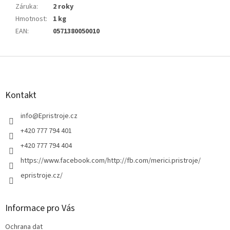
Záruka
:
2 roky
Hmotnost
:
1 kg
EAN
:
0571380050010
Z
á
p
a
Kontakt
t
í
info
@
Epristroje.cz
+420 777 794 401
+420 777 794 404
https://www.facebook.com/http://fb.com/merici.pristroje/
epristroje.cz/
Informace pro Vás
Ochrana dat