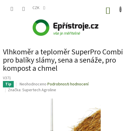
Přejít
na
CZK
NÁKUP
obsah
KOŠÍK
Vlhkoměr a teploměr SuperPro Combi
pro balíky slámy, sena a senáže, pro
kompost a chmel
V371
Průměrné
Neohodnoceno
Podrobnosti hodnocení
Tip
hodnocení
Značka:
Supertech Agroline
produktu
je
0,0
z
5
hvězdiček.