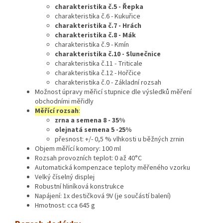
charakteristika č.5 - Řepka
charakteristika č.6 - Kukuřice
charakteristika č.7 - Hrách
charakteristika č.8 - Mák
charakteristika č.9 - Kmín
charakteristika č.10 - Slunečnice
charakteristika č.11 - Triticale
charakteristika č.12 - Hořčice
charakteristika č.0 - Základní rozsah
Možnost úpravy měřicí stupnice dle výsledků měření
obchodními měřidly
Měřící rozsah
:
zrna a semena 8 - 35%
olejnatá semena 5 -25%
přesnost: +/- 0,5 % vlhkosti u běžných zrnin
Objem měřící komory: 100 ml
Rozsah provozních teplot: 0 až 40°C
Automatická kompenzace teploty měřeného vzorku
Velký číselný displej
Robustní hliníková konstrukce
Napájení: 1x destičková 9V (je součástí balení)
Hmotnost: cca 645 g