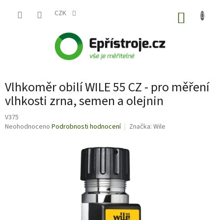
Přejít
na
CZK
NÁKUP
obsah
KOŠÍK
Vlhkoměr obilí WILE 55 CZ - pro měření
vlhkosti zrna, semen a olejnin
V375
Průměrné
Neohodnoceno
Podrobnosti hodnocení
Značka:
Wile
hodnocení
produktu
je
0,0
z
5
hvězdiček.