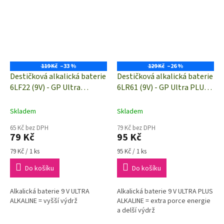
119 Kč
–33 %
129 Kč
–26 %
Destičková alkalická baterie
Destičková alkalická baterie
6LF22 (9V) - GP Ultra
6LR61 (9V) - GP Ultra PLUS
Alkaline | B02511 | 1 kus
Alkaline | B03511 | 1 kus
Skladem
Skladem
65 Kč bez DPH
79 Kč bez DPH
79 Kč
95 Kč
Měrná
Měrná
79 Kč / 1 ks
95 Kč / 1 ks
cena:
cena:
Do košíku
Do košíku
Alkalická baterie 9 V ULTRA
Alkalická baterie 9 V ULTRA PLUS
ALKALINE = vyšší výdrž
ALKALINE = extra porce energie
a delší výdrž