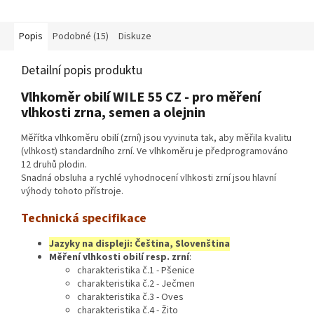
Popis
Podobné (15)
Diskuze
Detailní popis produktu
Vlhkoměr obilí WILE 55 CZ - pro měření
vlhkosti zrna, semen a olejnin
Měřítka vlhkoměru obilí (zrní) jsou vyvinuta tak, aby měřila kvalitu
(vlhkost) standardního zrní. Ve vlhkoměru je předprogramováno
12 druhů plodin.
Snadná obsluha a rychlé vyhodnocení vlhkosti zrní jsou hlavní
výhody tohoto přístroje.
Technická specifikace
Jazyky na displeji: Čeština, Slovenština
Měření vlhkosti obilí resp. zrní
:
charakteristika č.1 - Pšenice
charakteristika č.2 - Ječmen
charakteristika č.3 - Oves
charakteristika č.4 - Žito