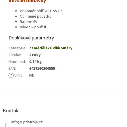
Rozsah dodávky
Vlhkoměr obilí WILE 55 CZ
Ochranné pouzdro
Baterie 9V
Návod k použití
Doplňkové parametry
Kategorie
:
Zemědělské vlhkoměry
Záruka
:
2 roky
Hmotnost
:
0.74 kg
EAN
:
6417160200555
?
Drtič
:
NE
Z
á
p
a
Kontakt
t
í
info
@
Epristroje.cz