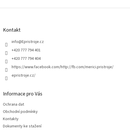
Z
á
p
a
Kontakt
t
í
info
@
Epristroje.cz
+420 777 794 401
+420 777 794 404
https://www.facebook.com/http://fb.com/merici.pristroje/
epristroje.cz/
Informace pro Vás
Ochrana dat
Obchodní podmínky
Kontakty
Dokumenty ke stažení