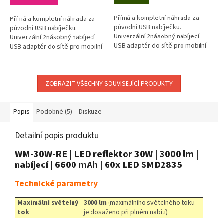
Přímá a kompletní náhrada za
Přímá a kompletní náhrada za
původní USB nabíječku.
původní USB nabíječku.
Univerzální 2násobný nabíjecí
Univerzální 2násobný nabíjecí
USB adaptér do sítě pro mobilní
USB adaptér do sítě pro mobilní
telefony, smartphony a další
telefony, smartphony a další
zařízení. Maximální vybavenost...
zařízení. Maximální vybavenost...
ZOBRAZIT VŠECHNY SOUVISEJÍCÍ PRODUKTY
Popis
Podobné (5)
Diskuze
Detailní popis produktu
WM-30W-RE | LED reflektor 30W | 3000 lm |
nabíjecí | 6600 mAh | 60x LED SMD2835
Technické parametry
Maximální světelný
3000 lm
(maximálního světelného toku
tok
je dosaženo při plném nabití)