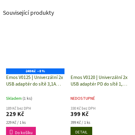
Související produkty
249 Kč
–8 %
Emos V0125 | Univerzální 2x
Emos V0120 | Univerzální 2x
USB adaptér do sítě 3,1A
USB adaptér PD do sítě 1,5-
(15W) max.
3,0A (30W) max.
Skladem
(1 ks)
NEDOSTUPNÉ
189 Kč bez DPH
330 Kč bez DPH
229 Kč
399 Kč
Měrná
Měrná
229 Kč / 1 ks
399 Kč / 1 ks
cena:
cena:
DETAIL
Do košíku