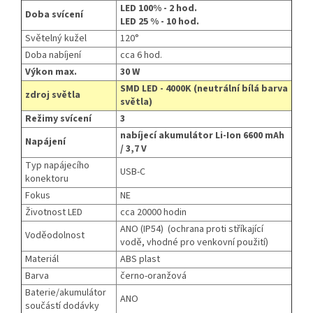
LED 100% - 2 hod.
Doba svícení
LED 25 % - 10 hod.
Světelný kužel
120°
Doba nabíjení
cca 6 hod.
Výkon max.
30 W
SMD LED - 4000K (neutrální bílá barva
zdroj světla
světla)
Režimy svícení
3
nabíjecí akumulátor Li-Ion 660
0 mAh
Napájení
/ 3,7 V
Typ napájecího
USB-C
konektoru
Fokus
NE
Životnost LED
cca 20000 hodin
ANO (IP54) (ochrana proti stříkající
Voděodolnost
vodě, vhodné pro venkovní použití)
Materiál
ABS plast
Barva
černo-oranžová
Baterie/akumulátor
ANO
součástí dodávky