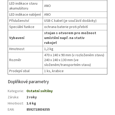
LED indikace stavu
ANO
akumulátoru
LED indikace nabíjení
ANO
Příslušenství
USB-C kabel (je součástí dodávky)
Speciální funkce
ochrana baterie proti přebití
stojan s otvorem pro možnost
Vybavení
umístění např. na stativ
rukojeť
Hmotnost
1,2 kg
470 x 240 x 90 mm (v rozloženém stavu)
Rozměr
240 x 240 x 130 mm (ve
složeném/transportním stavu)
Prodejní obal
1 ks, krabice
Doplňkové parametry
Kategorie
:
Ostatní svítilny
Záruka
:
2 roky
Hmotnost
:
1.6 kg
EAN
:
8592718036355