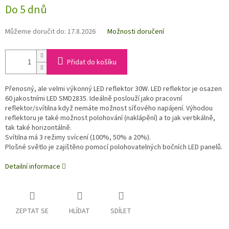
Do 5 dnů
Můžeme doručit do:
17.8.2026
Možnosti doručení
Přidat do košíku
Přenosný, ale velmi výkonný LED reflektor 30W. LED reflektor je osazen
60 jakostními LED SMD2835. Ideálně poslouží jako pracovní
reflektor/svítilna když nemáte možnost síťového napájení. Výhodou
reflektoru je také možnost polohování (naklápění) a to jak vertikálně,
tak také horizontálně.
Svítilna má 3 režimy svícení (100%, 50% a 20%).
Plošné světlo je zajištěno pomocí polohovatelných bočních LED panelů.
Detailní informace
ZEPTAT SE
HLÍDAT
SDÍLET