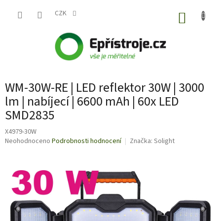
Přejít
na
CZK
NÁKUP
obsah
KOŠÍK
WM-30W-RE | LED reflektor 30W | 3000
lm | nabíjecí | 6600 mAh | 60x LED
SMD2835
X4979-30W
Průměrné
Neohodnoceno
Podrobnosti hodnocení
Značka:
Solight
hodnocení
produktu
je
0,0
z
5
hvězdiček.