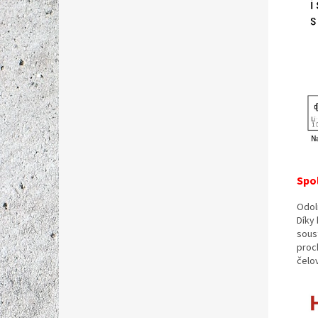
Spol
Odol
Díky 
sous
proc
čelo