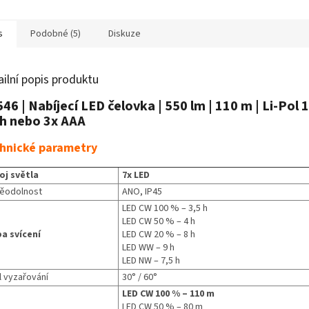
ní. Maximální
prvky.
prvky.
nost...
s
Podobné (5)
Diskuze
ailní popis produktu
46 | Nabíjecí LED čelovka | 550 lm | 110 m | Li-Pol 
h nebo 3x AAA
hnické parametry
oj světla
7x LED
ěodolnost
ANO, IP45
LED CW 100 % – 3,5 h
LED CW 50 % – 4 h
a svícení
LED CW 20 % – 8 h
LED WW – 9 h
LED NW – 7,5 h
l vyzařování
30° / 60°
LED CW 100 % – 110 m
LED CW 50 % – 80 m