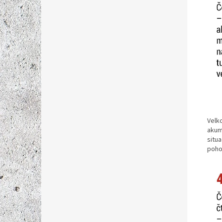
Velko
akum
situa
pohod