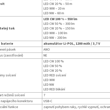
vit
LED CW 20 % – 50 m
LED WW – 20 m
LED NW – 60 m
LED CW 100 % – 550 lm
LED CW 50 % – 300 lm
telný tok
LED CW 20 % – 150 lm
LED WW – 100 lm
LED NW – 200 lm
 baterie
akumulátor Li-POL, 1200 mAh / 3,7 V
lexní pásek
ANO
us (zaostřování)
NE
LED CW 100 %
LED CW 50 %
LED CW 20 %
imy svícení
LED RED svícení
LED WW
LED NW
LED RED blikání
et režimů svícení
7
 napájecího konektoru
USB-C
ciální funkce
zapnutí pohybem ruky, rychlé vypnutí, ochran