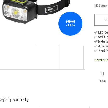
Můžeme d
645 Kč
–14 %
✅ LED če
✅ Světlo
✅ Hybrid
✅
4 barv
✅
7 reži
Detailní 
TISK
sející produkty