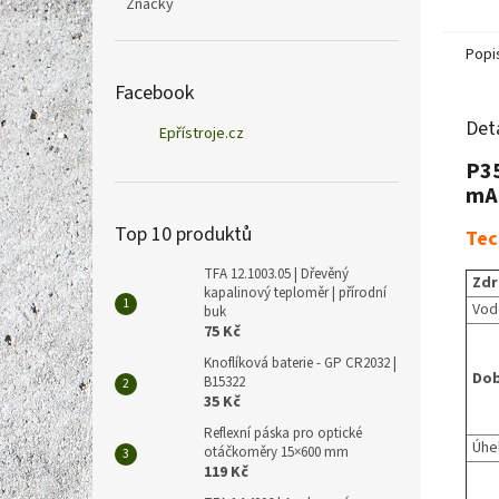
Značky
zaříze
vybave
Popi
Facebook
Det
Epřístroje.cz
P35
mA
Top 10 produktů
Tec
TFA 12.1003.05 | Dřevěný
Zdr
kapalinový teploměr | přírodní
Vod
buk
75 Kč
Knoflíková baterie - GP CR2032 |
Dob
B15322
35 Kč
Reflexní páska pro optické
Úhe
otáčkoměry 15×600 mm
119 Kč