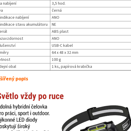
a nabíjení
3,5 hod.
va
černá
indikace nabíjení
ANO
 indikace stavu akumulátoru
NE
riál
ABS plast
azuvzdornost
ANO
lušenství
USB-C kabel
měry
64 x 48 x 32 mm
tnost
100 g
dejní obal
1 ks, papírová krabička
šířený popis