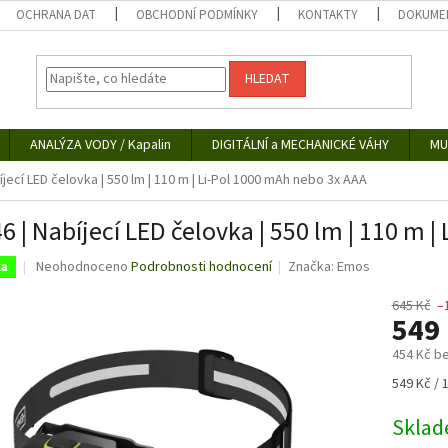
OCHRANA DAT
OBCHODNÍ PODMÍNKY
KONTAKTY
DOKUMEN
HLEDAT
ANALÝZA VODY / Kapalin
DIGITÁLNÍ a MECHANICKÉ VÁHY
MU
íjecí LED čelovka | 550 lm | 110 m | Li-Pol 1000 mAh nebo 3x AAA
6 | Nabíjecí LED čelovka | 550 lm | 110 m 
Průměrné
Neohodnoceno
Podrobnosti hodnocení
Značka:
Emos
ka
hodnocení
produktu
645 Kč
–
549
je
0,0
454 Kč b
z
5
Měrná
549 Kč / 
hvězdiček.
cena:
Skla