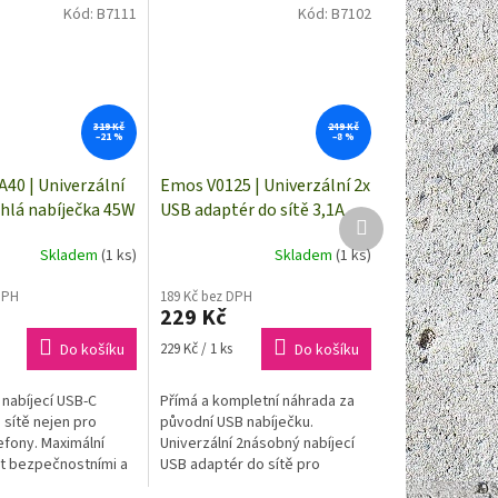
Kód:
B7111
Kód:
B7102
319 Kč
249 Kč
–21 %
–8 %
A40 | Univerzální
Emos V0125 | Univerzální 2x
hlá nabíječka 45W
USB adaptér do sítě 3,1A
Další
 charger
(15W) max.
produkt
Skladem
(1 ks)
Skladem
(1 ks)
DPH
189 Kč bez DPH
229 Kč
Měrná
Do košíku
229 Kč / 1 ks
Do košíku
cena:
 nabíjecí USB-C
Přímá a kompletní náhrada za
 sítě nejen pro
původní USB nabíječku.
efony. Maximální
Univerzální 2násobný nabíjecí
t bezpečnostními a
USB adaptér do sítě pro
 elektronickými
mobilní telefony, smartphony a