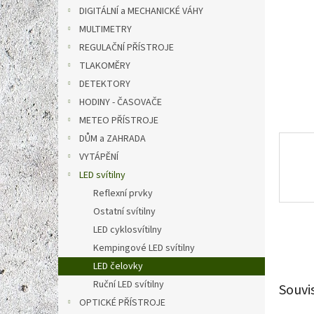
n
DIGITÁLNÍ a MECHANICKÉ VÁHY
e
MULTIMETRY
l
REGULAČNÍ PŘÍSTROJE
TLAKOMĚRY
DETEKTORY
HODINY - ČASOVAČE
METEO PŘÍSTROJE
DŮM a ZAHRADA
VYTÁPĚNÍ
LED svítilny
Reflexní prvky
Ostatní svítilny
LED cyklosvítilny
Kempingové LED svítilny
LED čelovky
Ruční LED svítilny
Souvi
OPTICKÉ PŘÍSTROJE