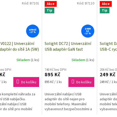
Kód:
B7101
Kód:
B7110
Akce
Akce
Tip
Tip
1 089
179 Kč
Kč
–27 %
–17 %
V0122 | Univerzální
Solight DC72 | Univerzální
Solight D
daptér do sítě 1A (5W)
USB adaptér GaN fast
USB-C ryc
charger 65W | USB-C, USB-A
| PD fast
Skladem
(1 ks)
Skladem
(1 ks)
 bez DPH
740 Kč bez DPH
206 Kč bez 
Kč
895 Kč
249 Kč
Měrná
Měrná
 1 ks
Do košíku
895 Kč / 1 ks
Do košíku
249 Kč / 1 ks
cena:
cena:
a kompletní náhrada za
Univerzální nabíjecí USB
Univerzální
í USB nabíječku.
adaptér do sítě nejen pro
adaptér do
zální nabíjecí USB
mobilní telefony. Maximální
mobilní tel
r do sítě pro mobilní
vybavenost bezpečnostními a
vybavenos
ny, smartphony a další
ochrannými elektronickými
ochrannými