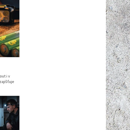
ut i v
zajišťuje