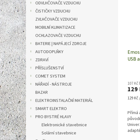
ODVLHČOVAČE VZDUCHU
ČISTIČKY VZDUCHU
ZVLHČOVAČE VZDUCHU
MOBILNÍ KLIMATIZACE
OCHLAZOVAČE VZDUCHU
BATERIE | NAPÁJECÍ ZDROJE
AUTODOPLŇKY
Emos 
USB a
ZDRAVÍ
max.
PŘÍSLUŠENSTVÍ
COMET SYSTEM
107 Kč
NÁŘADÍ - NÁSTROJE
129 
BAZAR
Měrná
129 Kč /
ELEKTROINSTALAČNÍ MATERIÁL
cena:
SMART ELEKTRO
Přímá 
PRO BYSTRÉ HLAVY
původn
Univer
Elektronické stavebnice
adapté
Solární stavebnice
telefo