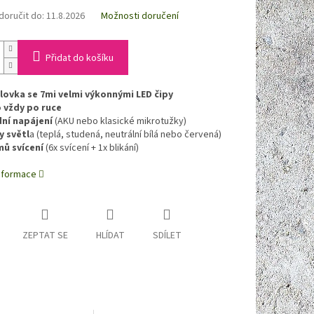
oručit do:
11.8.2026
Možnosti doručení
Přidat do košíku
lovka se 7mi velmi výkonnými LED čipy
 vždy po ruce
ní napájení
(AKU nebo klasické mikrotužky)
y světl
a (teplá, studená, neutrální bílá nebo červená)
mů svícení
(6x svícení + 1x blikání)
informace
ZEPTAT SE
HLÍDAT
SDÍLET