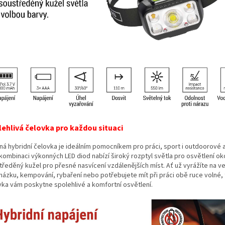
ehlivá čelovka pro každou situaci
ná hybridní čelovka je ideálním pomocníkem pro práci, sport i outdoorové ak
kombinaci výkonných LED diod nabízí široký rozptyl světla pro osvětlení okol
tředěný kužel pro přesné nasvícení vzdálenějších míst. Ať už vyrážíte na v
házku, kempování, rybaření nebo potřebujete mít při práci obě ruce volné, 
vka vám poskytne spolehlivé a komfortní osvětlení.