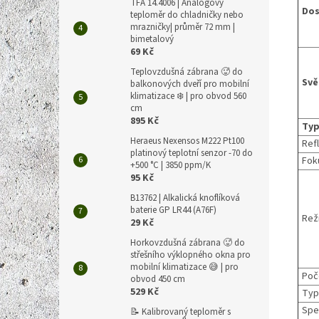
TFA 14.4006 | Analogový
Dos
teploměr do chladničky nebo
mrazničky| průměr 72 mm |
bimetalový
69 Kč
Teplovzdušná zábrana 🥵 do
Svě
balkonových dveří pro mobilní
klimatizace ❄️ | pro obvod 560
cm
895 Kč
Typ
Heraeus Nexensos M222 Pt100
Ref
platinový teplotní senzor -70 do
Fok
+500 °C | 3850 ppm/K
95 Kč
B13762 | Alkalická knoflíková
baterie GP LR44 (A76F)
Rež
29 Kč
Horkovzdušná zábrana 🥵 do
střešního výklopného okna pro
mobilní klimatizace 😅 | pro
Poč
obvod 450 cm
529 Kč
Typ
Spe
📝 Kalibrovaný teploměr s