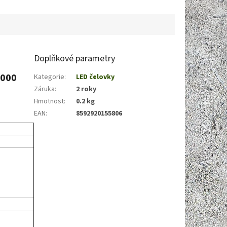
další zařízení. Maximální
vybavenost...
Doplňkové parametry
1000
Kategorie
:
LED čelovky
Záruka
:
2 roky
Hmotnost
:
0.2 kg
EAN
:
8592920155806