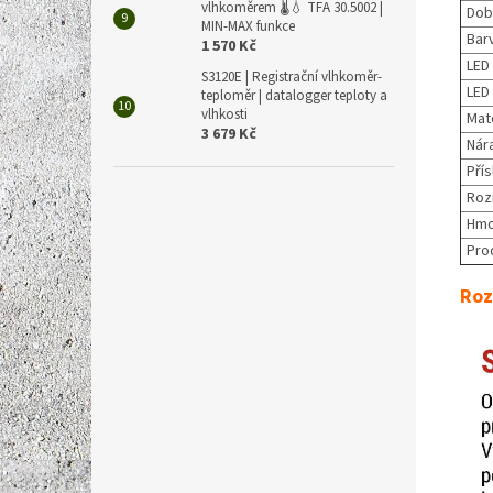
vlhkoměrem 🌡️💧 TFA 30.5002 |
Dob
MIN-MAX funkce
Bar
1 570 Kč
LED 
S3120E | Registrační vlhkoměr-
LED
teploměr | datalogger teploty a
vlhkosti
Mate
3 679 Kč
Nár
Přís
Roz
Hmo
Pro
Roz