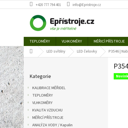
Přejít
+420 777 794 401
info@Epristroje.cz
na
obsah
TEPLOMĚRY
VLHKOMĚRY
MĚŘICÍ PŘÍSTROJE
Domů
LED svítilny
LED čelovky
P3546 | Nab
P
P354
o
Přeskočit
s
Kategorie
kategorie
Novin
t
r
KALIBRACE MĚŘIDEL
a
TEPLOMĚRY
n
VLHKOMĚRY
n
í
KVALITA VZDUCHU
p
MĚŘICÍ PŘÍSTROJE
a
ANALÝZA VODY / Kapalin