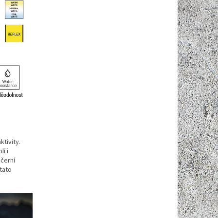
tivity.
í i
ečerní
tato