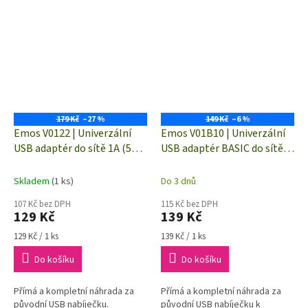
179 Kč
–27 %
149 Kč
–6 %
Emos V0122 | Univerzální
Emos V01B10 | Univerzální
USB adaptér do sítě 1A (5W)
USB adaptér BASIC do sítě
max.
2A (10W) max.
Skladem
(1 ks)
Do 3 dnů
107 Kč bez DPH
115 Kč bez DPH
129 Kč
139 Kč
Měrná
Měrná
129 Kč / 1 ks
139 Kč / 1 ks
cena:
cena:
Do košíku
Do košíku
Přímá a kompletní náhrada za
Přímá a kompletní náhrada za
původní USB nabíječku.
původní USB nabíječku k