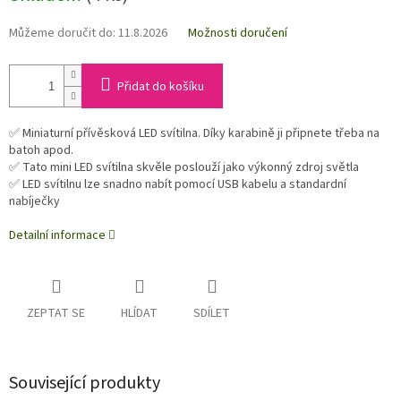
Můžeme doručit do:
11.8.2026
Možnosti doručení
Přidat do košíku
✅ Miniaturní přívěsková LED svítilna. Díky karabině ji připnete třeba na
batoh apod.
✅ Tato mini LED svítilna skvěle poslouží jako výkonný zdroj světla
✅ LED svítilnu lze snadno nabít pomocí USB kabelu a standardní
nabíječky
Detailní informace
ZEPTAT SE
HLÍDAT
SDÍLET
Související produkty