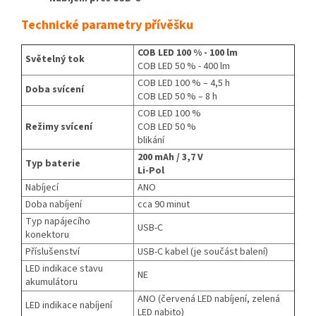
Technické parametry přívěšku
COB LED 100 % - 100 lm
Světelný tok
COB LED 50 % - 400 lm
COB LED 100 % – 4,5 h
Doba svícení
COB LED 50 % – 8 h
COB LED 100 %
Režimy svícení
COB LED 50 %
blikání
200 mAh / 3,7 V
Typ baterie
Li-Pol
Nabíjecí
ANO
Doba nabíjení
cca 90 minut
Typ napájecího
USB-C
konektoru
Příslušenství
USB-C kabel (je součást balení)
LED indikace stavu
NE
akumulátoru
ANO (červená LED nabíjení, zelená
LED indikace nabíjení
LED nabito)