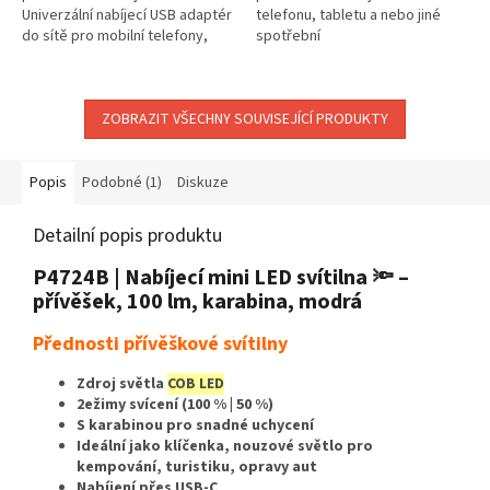
Univerzální nabíjecí USB adaptér
telefonu, tabletu a nebo jiné
do sítě pro mobilní telefony,
spotřební
smartphony a další zařízení.
elektronice.Univerzální základní
Maximální vybavenost...
nabíjecí USB adaptér do sítě pro
mobilní telefony,...
ZOBRAZIT VŠECHNY SOUVISEJÍCÍ PRODUKTY
Popis
Podobné (1)
Diskuze
Detailní popis produktu
P4724B | Nabíjecí mini LED svítilna 🔦 –
přívěšek, 100 lm, karabina, modrá
Přednosti přívěškové svítilny
Zdroj světla
COB LED
2ežimy svícení (100 % | 50 %)
S karabinou pro snadné uchycení
Ideální jako klíčenka, nouzové světlo pro
kempování, turistiku, opravy aut
Nabíjení přes USB-C