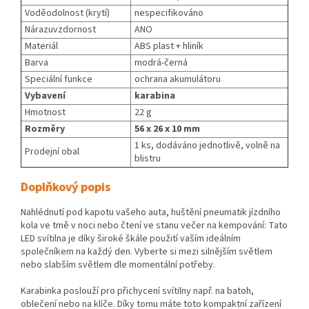
Voděodolnost (krytí)
nespecifikováno
Nárazuvzdornost
ANO
Materiál
ABS plast + hliník
Barva
modrá-černá
Speciální funkce
ochrana akumulátoru
Vybavení
karabina
Hmotnost
22 g
Rozměry
56 x 26 x 10 mm
1 ks, dodáváno jednotlivě, volně na
Prodejní obal
blistru
Doplňkový popis
Nahlédnutí pod kapotu vašeho auta, huštění pneumatik jízdního
kola ve tmě v noci nebo čtení ve stanu večer na kempování: Tato
LED svítilna je díky široké škále použití vaším ideálním
společníkem na každý den. Vyberte si mezi silnějším světlem
nebo slabším světlem dle momentální potřeby.
Karabinka poslouží pro přichycení svítilny např. na batoh,
oblečení nebo na klíče. Díky tomu máte toto kompaktní zařízení