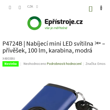
Přejít
na
CZK
NÁKUP
obsah
KOŠÍK
P4724B | Nabíjecí mini LED svítilna 🔦 –
přívěšek, 100 lm, karabina, modrá
X4803BU
Průměrné
Neohodnoceno
Podrobnosti hodnocení
Značka:
Emos
Novinka
hodnocení
produktu
je
0,0
z
5
hvězdiček.