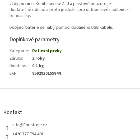
vždy po ruce. Kombinované ALU a plastové pouzdro je
dostatečně odolné a proto je ideální pro outdoorové nadšence i
řemeslníky.
Dobíjecí baterie se nabíjí pomocí dodaného USB kabelu.
Doplňkové parametry
Kategorie
:
Reflexní prvky
Záruka
:
2 roky
Hmotnost
:
0.1 kg
EAN
:
8592920155844
Z
á
p
a
Kontakt
t
í
info
@
Epristroje.cz
+420 777 794 401